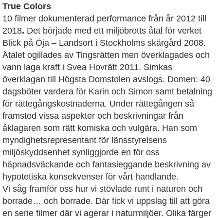
True Colors
10 filmer dokumenterad performance från år 2012 till
2018
.
Det började med ett miljöbrotts åtal för verket
Blick på Öja – Landsort i Stockholms skärgård 2008.
Åtalet ogillades av Tingsrätten men överklagades och
vann laga kraft i Svea Hovrätt 2011. Simkas
överklagan till Högsta Domstolen avslogs. Domen: 40
dagsböter vardera för Karin och Simon samt betalning
för rättegångskostnaderna. Under rättegången så
framstod vissa aspekter och beskrivningar från
åklagaren som rätt komiska och vulgära. Han som
myndighetsrepresentant för länsstyrelsens
miljöskyddsenhet synliggjorde en för oss
häpnadsväckande och fantasieggande beskrivning av
hypotetiska konsekvenser för vårt handlande.
‍Vi såg framför oss hur vi stövlade runt i naturen och
borrade… och borrade. Där fick vi uppslag till att göra
en serie filmer där vi agerar i naturmiljöer. Olika färger