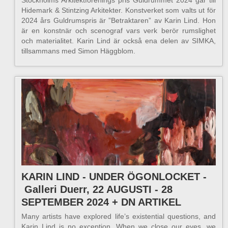
Hidemark & Stintzing Arkitekter. Konstverket som valts ut för
2024 års Guldrumspris är ”Betraktaren” av Karin Lind. Hon
är en konstnär och scenograf vars verk berör rumslighet
och materialitet. Karin Lind är också ena delen av SIMKA,
tillsammans med Simon Häggblom.
KARIN LIND - UNDER ÖGONLOCKET -
Galleri Duerr, 22 AUGUSTI - 28
SEPTEMBER 2024 + DN ARTIKEL
Many artists have explored life’s existential questions, and
Karin Lind is no exception. When we close our eyes, we