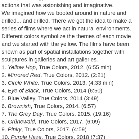
actions that was astonishing and imaginative.
We imagined how we booted around in nature and
drilled... and drilled. There we got the idea to make a
series of films where we act in natural environments.
Different colors symbolize the themes of each movie
and we started with the yellow. The films have been
shown as part of spatial installations together with
sculptures in galleries and art galleries.
1.
Yellow Hop
, True Colors, 2012. (6:55 min)
2
. Mirrored Red
, True Colors, 2012. (2:21)
3.
Circle White
, True Colors, 2013. (4:33 min)
4.
Eye of Black
, True Colors, 2014 (6:50)
5. Blue Valley, True Colors, 2014 (3:49)
6.
Brownish
, True Colors, 2014. (6:57)
7.
The Grey Day
, True Colors, 2015. (19:16)
8.
Grünewald
, True Colors, 2017. (6:09)
9.
Pinky
, True Colors, 2017. (4:59)
10.
Purple Haze,
True Colors, 2018 (7:37)