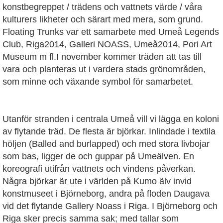
konstbegreppet / trädens och vattnets värde / våra
kulturers likheter och särart med mera, som grund.
Floating Trunks var ett samarbete med Umeå Legends
Club, Riga2014, Galleri NOASS, Umeå2014, Pori Art
Museum m fl.I november kommer träden att tas till
vara och planteras ut i vardera stads grönområden,
som minne och växande symbol för samarbetet.
Utanför stranden i centrala Umeå vill vi lägga en koloni
av flytande träd. De flesta är björkar. Inlindade i textila
höljen (Balled and burlapped) och med stora livbojar
som bas, ligger de och guppar på Umeälven. En
koreografi utifrån vattnets och vindens påverkan.
Några björkar är ute i världen på Kumo älv invid
konstmuseet i Björneborg, andra på floden Daugava
vid det flytande Gallery Noass i Riga. I Björneborg och
Riga sker precis samma sak; med tallar som