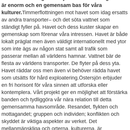
är enorm och en gemensam bas för våra
kulturer.
Timmerflottningen mot havet som idag ersatts
av andra transporter– och det söta vattnet som
ständigt fyller på. Havet och dess kuster skapar en
gemenskap som förenar våra intressen. Havet är både
lokalt präglat men även väldigt internationellt med ytor
som inte ägs av någon stat samt all trafik som
passerar mellan all världens hamnar. Vattnet bär de
flesta av världens transporter. De flyter på dess yta.
Havet räddar oss men även vi behöver rädda havet
som utsätts för hård exploatering.Östersjön erbjuder
en fri horisont för våra sinnen att utforska eller
kontemplera. Vårt projekt ger en möjlighet att förstärka
banden och tydliggöra vår nära relation till detta
gemensamma havsområde. Resandet, flykten och
mottagandet; gruppen och individen; konflikten och
skyddet är viktiga aspekter av verket. Det
mellanmänskliga och orterna, kulturerna, är