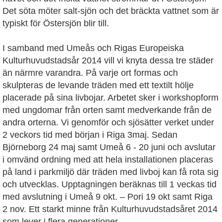
Det söta möter salt-sjön och det bräckta vattnet som är
typiskt för Östersjön blir till.
I samband med Umeås och Rigas Europeiska
Kulturhuvudstadsår 2014 vill vi knyta dessa tre städer
än närmre varandra. På varje ort formas och
skulpteras de levande träden med ett textilt hölje
placerade på sina livbojar. Arbetet sker i workshopform
med ungdomar från orten samt medverkande från de
andra orterna. Vi genomför och sjösätter verket under
2 veckors tid med början i Riga 3maj. Sedan
Björneborg 24 maj samt Umeå 6 - 20 juni och avslutar
i omvänd ordning med att hela installationen placeras
på land i parkmiljö där träden med livboj kan få rota sig
och utvecklas. Upptagningen beräknas till 1 veckas tid
med avslutning i Umeå 9 okt. – Pori 19 okt samt Riga
2 nov. Ett starkt minne från Kulturhuvudstadsåret 2014
som lever i flera generationer.