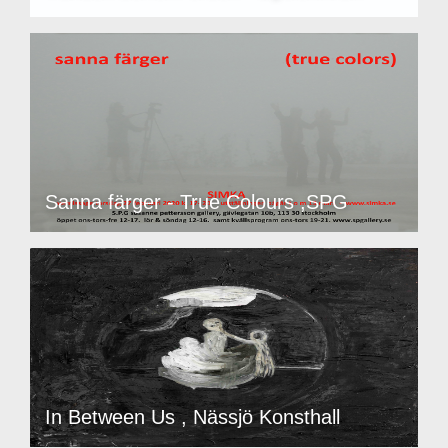
Sanna färger - True Colours ,SPG
In Between Us , Nässjö Konsthall