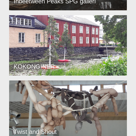
Inbeetween Peaks SPG galleri
KOKONGINER
Twist and Shout