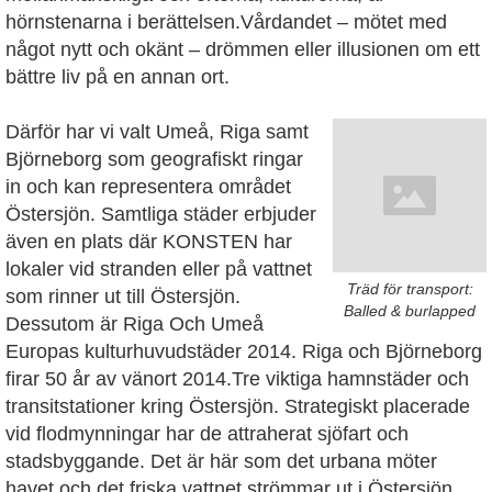
hörnstenarna i berättelsen.Vårdandet – mötet med
något nytt och okänt – drömmen eller illusionen om ett
bättre liv på en annan ort.
Därför har vi valt Umeå, Riga samt
Björneborg som geografiskt ringar
in och kan representera området
Östersjön. Samtliga städer erbjuder
även en plats där KONSTEN har
lokaler vid stranden eller på vattnet
Träd för transport:
som rinner ut till Östersjön.
Balled & burlapped
Dessutom är Riga Och Umeå
Europas kulturhuvudstäder 2014. Riga och Björneborg
firar 50 år av vänort 2014.Tre viktiga hamnstäder och
transitstationer kring Östersjön. Strategiskt placerade
vid flodmynningar har de attraherat sjöfart och
stadsbyggande. Det är här som det urbana möter
havet och det friska vattnet strömmar ut i Östersjön.