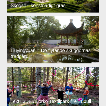
Skogsö - konstnärligt gräs
Liuyingyuan – De flytande skuggornas
trädgård.
Textil 3DE /Björkö Textilpark / 9-11 Juli