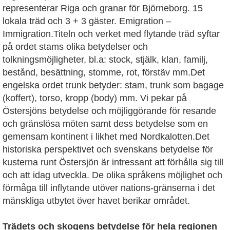
representerar Riga och granar för Björneborg. 15
lokala träd och 3 + 3 gäster. Emigration –
Immigration.Titeln och verket med flytande träd syftar
på ordet stams olika betydelser och
tolkningsmöjligheter, bl.a: stock, stjälk, klan, familj,
bestånd, besättning, stomme, rot, förstäv mm.Det
engelska ordet trunk betyder: stam, trunk som bagage
(koffert), torso, kropp (body) mm. Vi pekar på
Östersjöns betydelse och möjliggörande för resande
och gränslösa möten samt dess betydelse som en
gemensam kontinent i likhet med Nordkalotten.Det
historiska perspektivet och svenskans betydelse för
kusterna runt Östersjön är intressant att förhålla sig till
och att idag utveckla. De olika språkens möjlighet och
förmåga till inflytande utöver nations-gränserna i det
mänskliga utbytet över havet berikar området.
Trädets och skogens betydelse för hela regionen