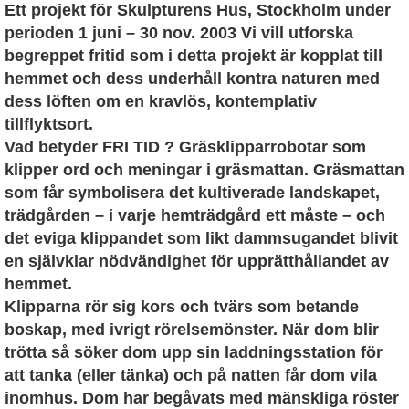
Ett projekt för Skulpturens Hus, Stockholm under
perioden 1 juni – 30 nov. 2003 Vi vill utforska
begreppet fritid som i detta projekt är kopplat till
hemmet och dess underhåll kontra naturen med
dess löften om en kravlös, kontemplativ
tillflyktsort.
Vad betyder FRI TID ? Gräsklipparrobotar som
klipper ord och meningar i gräsmattan. Gräsmattan
som får symbolisera det kultiverade landskapet,
trädgården – i varje hemträdgård ett måste – och
det eviga klippandet som likt dammsugandet blivit
en självklar nödvändighet för upprätthållandet av
hemmet.
Klipparna rör sig kors och tvärs som betande
boskap, med ivrigt rörelsemönster. När dom blir
trötta så söker dom upp sin laddningsstation för
att tanka (eller tänka) och på natten får dom vila
inomhus. Dom har begåvats med mänskliga röster