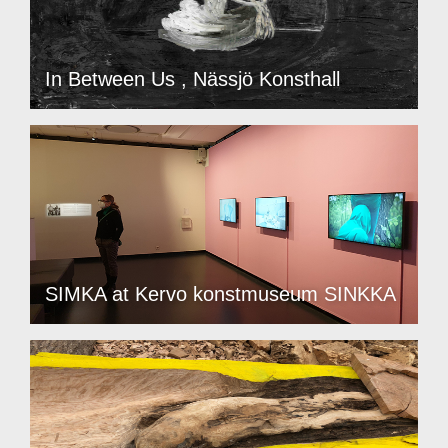
In Between Us , Nässjö Konsthall
SIMKA at Kervo konstmuseum SINKKA