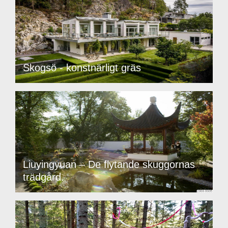
Skogsö - konstnärligt gräs
Liuyingyuan – De flytande skuggornas
trädgård.