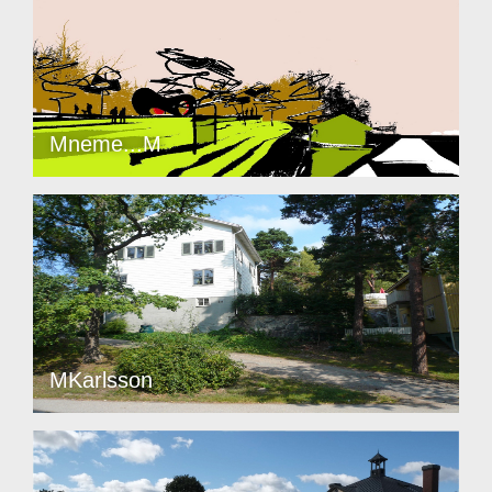
Mneme...M
MKarlsson