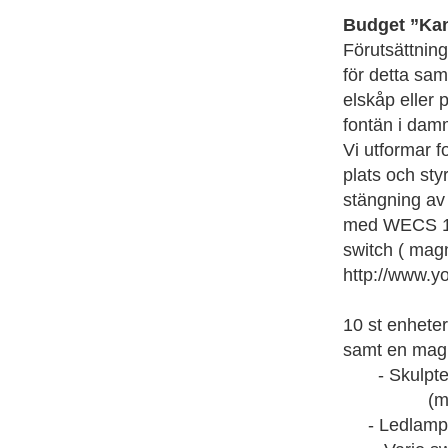
Budget ”Ka
Förutsättning
för detta sam
elskåp eller 
fontän i dam
Vi utformar f
plats och st
stängning av
med WECS 102
switch ( magn
http://www.
10 st enhete
samt en magn
- Skulptera
(material 
- Ledlampa 