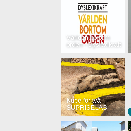
Världen bortom
orden - Dyslexikraft
Kupé för två -
SUPRISELAB