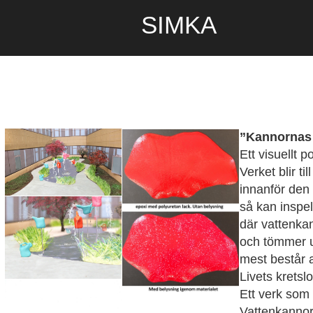
SIMKA
”Kannornas
Ett visuellt p
Verket blir t
innanför den 
så kan inspel
där vattenka
och tömmer u
mest består a
Livets kretsl
Ett verk som 
Vattenkannor