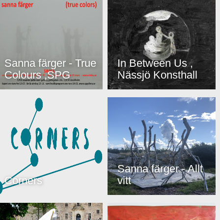
Sanna färger - True
In Between Us ,
Colours ,SPG
Nässjö Konsthall
Sanna färger - Allt
Corners
vitt