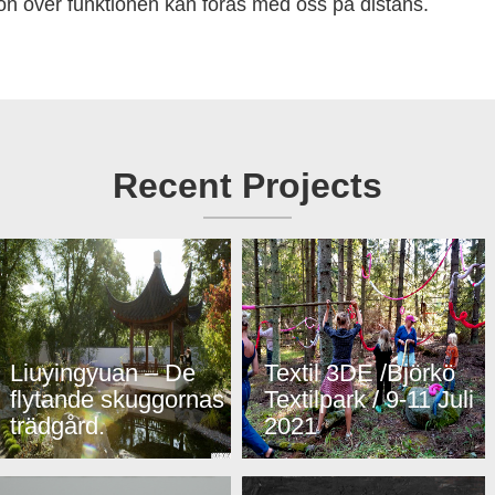
n över funktionen kan föras med oss på distans.
Recent Projects
Liuyingyuan – De
Textil 3DE /Björkö
flytande skuggornas
Textilpark / 9-11 Juli
trädgård.
2021