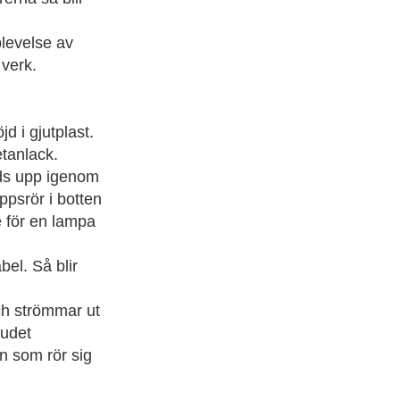
levelse av
 verk.
d i gjutplast.
etanlack.
eds upp igenom
ppsrör i botten
e för en lampa
el. Så blir
ch strömmar ut
judet
n som rör sig