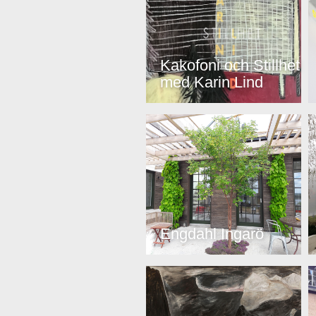
Kakofoni och Stillhet
med Karin Lind
Engdahl Ingarö