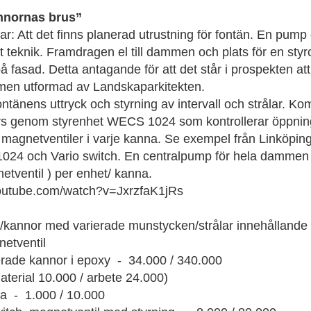
nnornas brus”
ar: Att det finns planerad utrustning för fontän. En pum
t teknik. Framdragen el till dammen och plats för en styrce
på fasad. Detta antagande för att det står i prospekten att
men utformad av Landskaparkitekten.
ontänens uttryck och styrning av intervall och strålar. K
yrs genom styrenhet WECS 1024 som kontrollerar öppnin
 magnetventiler i varje kanna. Se exempel från Linköping
4 och Vario switch. En centralpump för hela dammen 
etventil ) per enhet/ kanna.
youtube.com/watch?v=JxrzfaK1jRs
r/kannor med varierade munstycken/strålar innehålland
etventil
de kannor i epoxy - 34.000 / 340.000
10.000 / arbete 24.000)
- 1.000 / 10.000