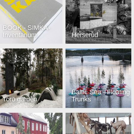
BOOK - SIMKA-
Inventarium
Herserud
Baltic Sea - Floating
Torö garden
Trunks