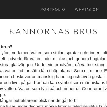
PORTFOLIO
WHAT'S ON
KANNORNAS BRUS
 brus”
olyfont verk med vatten som strilar, sprutar och rinner i oli
ill ett ljudverk där vattenljudet mickas och genom högtala
stora glasväggen. Under vinterhalvåret då vattnet stäng
at vattenljud fortsätta låta i högtalarna. Som ett minne. 
nnorna beskriver en mänsklig handling och även gestalt. 
r och livet pågår. Kannan kan symbolisera människans
v vatten. Vatten som fylls på och rinner ut. Genererar li
opp.
fångar betraktarens blick när de går förbi.
na lyser under dygnets mörka timmar. Med de olika kulör