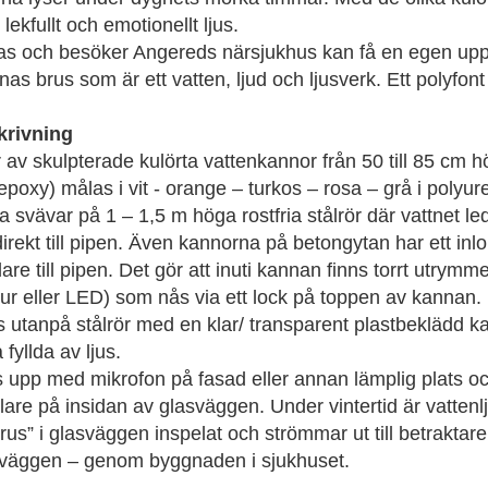
 lekfullt och emotionellt ljus.
tas och besöker Angereds närsjukhus kan få en egen upp
as brus som är ett vatten, ljud och ljusverk. Ett polyfont
krivning
 av skulpterade kulörta vattenkannor från 50 till 85 cm höj
epoxy) målas i vit - orange – turkos – rosa – grå i polyur
 svävar på 1 – 1,5 m höga rostfria stålrör där vattnet l
rekt till pipen. Även kannorna på betongytan har ett inlo
are till pipen. Det gör att inuti kannan finns torrt utrymm
ur eller LED) som nås via ett lock på toppen av kannan.
 utanpå stålrör med en klar/ transparent plastbeklädd kab
fyllda av ljus.
s upp med mikrofon på fasad eller annan lämplig plats o
re på insidan av glasväggen. Under vintertid är vattenl
us” i glasväggen inspelat och strömmar ut till betraktare
sväggen – genom byggnaden i sjukhuset.