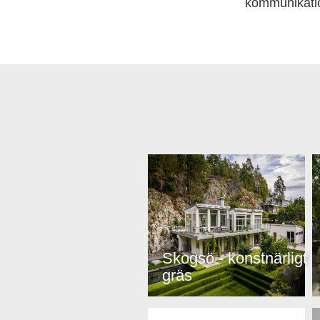
kommunikatio
Skogsö - konstnärligt
gräs