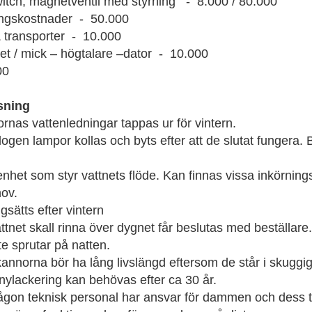
ch, magnetventil med styrning - 8.000 / 80.000
gskostnader - 50.000
ransporter - 10.000
 / mick – högtalare –dator - 10.000
00
sning
rnas vattenledningar tappas ur för vintern.
logen lampor kollas och byts efter att de slutat fungera. 
renhet som styr vattnets flöde. Kan finnas vissa inkörning
hov.
gsätts efter vintern
ttnet skall rinna över dygnet får beslutas med beställare. 
te sprutar på natten.
annorna bör ha lång livslängd eftersom de står i skuggig
t nylackering kan behövas efter ca 30 år.
 någon teknisk personal har ansvar för dammen och dess t