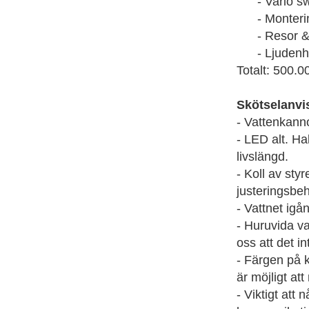
- Vario swit
- Monterin
- Resor & t
- Ljudenhet
Totalt: 500.0
Skötselanvi
- Vattenkanno
- LED alt. Ha
livslängd.
- Koll av sty
justeringsbe
- Vattnet igån
- Huruvida va
oss att det in
- Färgen på k
är möjligt at
- Viktigt att