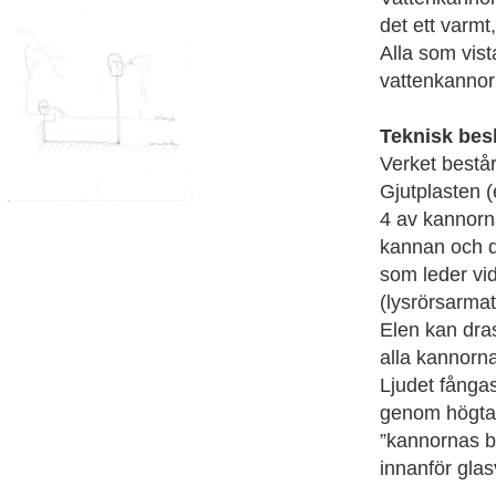
det ett varmt,
Alla som vis
vattenkannorn
Teknisk bes
Verket består
Gjutplasten (
4 av kannorna
kannan och di
som leder vid
(lysrörsarmat
Elen kan dras
alla kannorna 
Ljudet fånga
genom högtala
”kannornas br
innanför gla