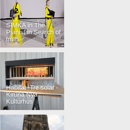
SIMKA in The
Pianist in Search of
truth.
Habitat -Tre solar -
Kiruna Nya
Kulturhus