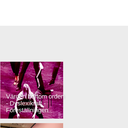
Värden bortom orden
- Dyslexikraft -
Föreställningen