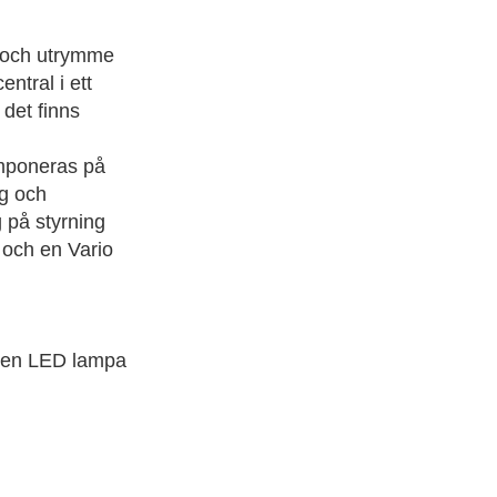
p och utrymme
ntral i ett
 det finns
omponeras på
g och
 på styrning
och en Vario
e en LED lampa