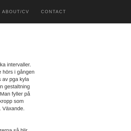
ABOUT/CV
CONTACT
ka intervaller.
re hörs i gången
s av pga kyla
En gestaltning
Man fyller på
 kropp som
v. Växande.
erna så blir