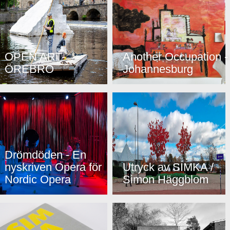
OPEN ART-
Another Occupation -
ÖREBRO
Johannesburg
Drömdöden - En
nyskriven Opera för
Utryck av SIMKA /
Nordic Opera
Simon Häggblom