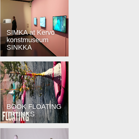
SIMKA at Kervo
konstmuseum
SINKKA
BOOK FLOATING
TRUNKS