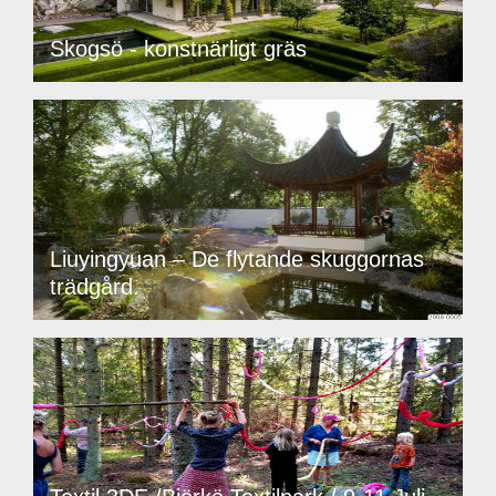
Skogsö - konstnärligt gräs
Liuyingyuan – De flytande skuggornas
trädgård.