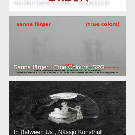
Världen bortom orden - Dyslexikraft
Sanna färger - True Colours ,SPG
In Between Us , Nässjö Konsthall