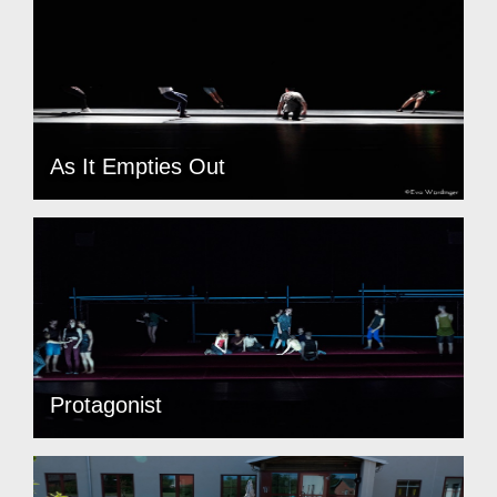
As It Empties Out
Protagonist